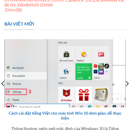
DS-2XE6845G0-IZHS(2.8-12mm)
Camera IP DS-2DE3A404IW-DE
(B) DS-2XE6845G0-IZHS(8-
32mm)(B)
BÀI VIẾT MỚI
Cách cài đặt tiếng Việt cho máy tính Win 10 đơn giản, dễ thực
hiện
Thông thường, ngôn ngữ mặc định của Windows 10 là Tiếng