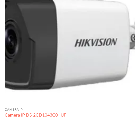
CAMERA IP
Camera IP DS-2CD1043G0-IUF