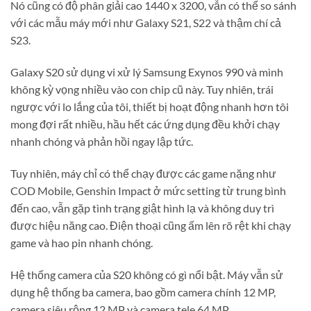
Nó cũng có độ phân giải cao 1440 x 3200, vẫn có thể so sánh
với các mẫu máy mới như Galaxy S21, S22 và thậm chí cả
S23.
Galaxy S20 sử dụng vi xử lý Samsung Exynos 990 và mình
không kỳ vọng nhiều vào con chip cũ này. Tuy nhiên, trái
ngược với lo lắng của tôi, thiết bị hoạt động nhanh hơn tôi
mong đợi rất nhiều, hầu hết các ứng dụng đều khởi chạy
nhanh chóng và phản hồi ngay lập tức.
Tuy nhiên, máy chỉ có thể chạy được các game nặng như
COD Mobile, Genshin Impact ở mức setting từ trung bình
đến cao, vẫn gặp tình trạng giật hình lạ và không duy trì
được hiệu năng cao. Điện thoại cũng ấm lên rõ rệt khi chạy
game và hao pin nhanh chóng.
Hệ thống camera của S20 không có gì nổi bật. Máy vẫn sử
dụng hệ thống ba camera, bao gồm camera chính 12 MP,
camera siêu rộng 12 MP và camera tele 64 MP.